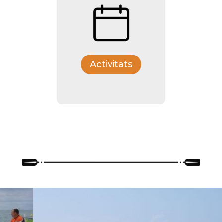
Activitats
Ent