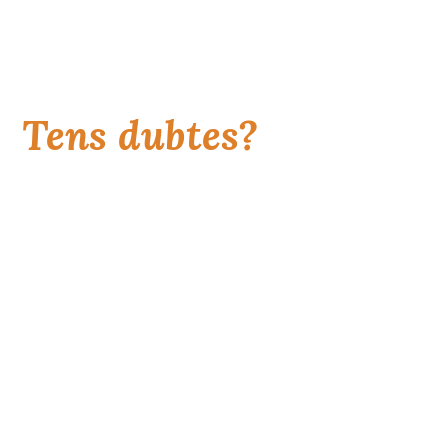
PREGUNTES FREQÜENTS
Tens dubtes?
Som aquí per ajudar-te! Consulta les preguntes
freqüents o contacta'ns directament si necessites més
informació.
Quant costa?
L'
On es realitzen els entrenaments i com
L'
funcionen?
Quin equipament necessito?
L'