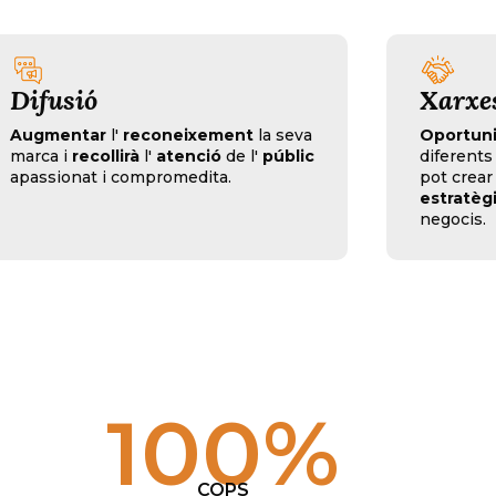
Xarxes
El co
Oportunitat
interactuar amb
Augment
diferents persones i les empreses, i
exposici
pot crear
possibles aliances
la
cobert
estratègiques
o associacions de
comunic
negocis.
esdeven
100
%
COPS