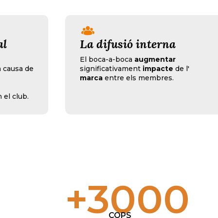
Estil de vida saludable
El patrocinador de maig,
posició
com
 l'
a
marca
que
promou
un
estil de vida
saludable.
+
3000
COPS