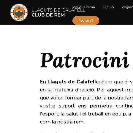
Per què rema
El club
Regla
Registra't
Patrocini
En
Llaguts de Calafell
creiem que el v
en la mateixa direcció. Per aquest m
que volen formar part de la nostra famí
vostre suport ens permetrà contin
l'esport, la salut i el treball en equip
com la nostra rem.